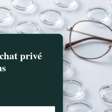
chat privé
ns