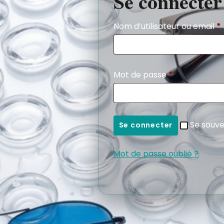
Se connecter
Nom d’utilisateur ou email
*
Mot de passe
*
Se souve
Se connecter
Mot de passe oublié ?