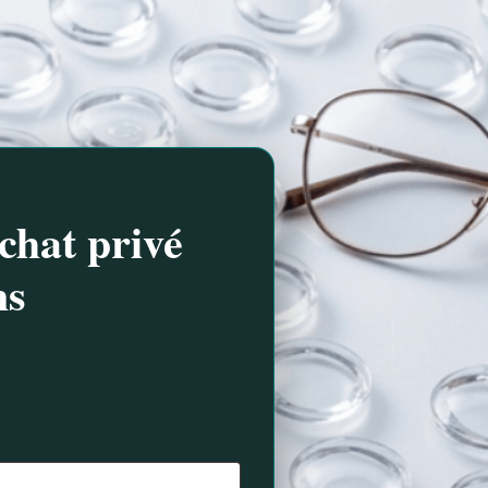
chat privé
ns