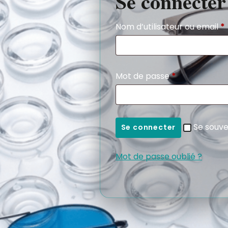
Se connecter
Nom d’utilisateur ou email
*
Mot de passe
*
Se souve
Se connecter
Mot de passe oublié ?