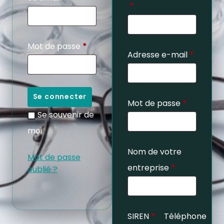
*
Mot de passe
*
Adresse e-mail
*
Se connecter
Mot de passe
*
Se souvenir de
moi
Nom de votre
Mot de passe
entreprise
*
oublié ?
SIREN
*
Téléphone