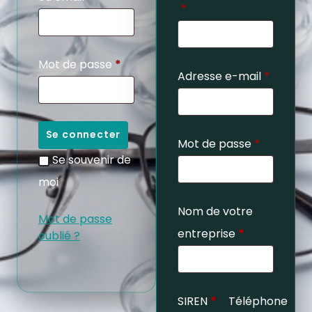
*
Mot de passe
*
Adresse e-mail
*
Se connecter
Mot de passe
*
Se souvenir de
moi
Nom de votre
Mot de passe
entreprise
*
oublié ?
SIREN
*
Téléphone