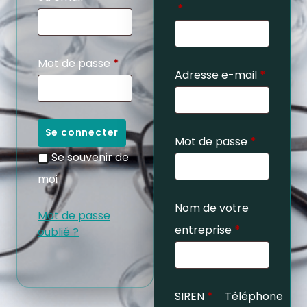
*
Mot de passe
*
Adresse e-mail
*
Se connecter
Mot de passe
*
Se souvenir de
moi
Nom de votre
Mot de passe
entreprise
*
oublié ?
SIREN
*
Téléphone