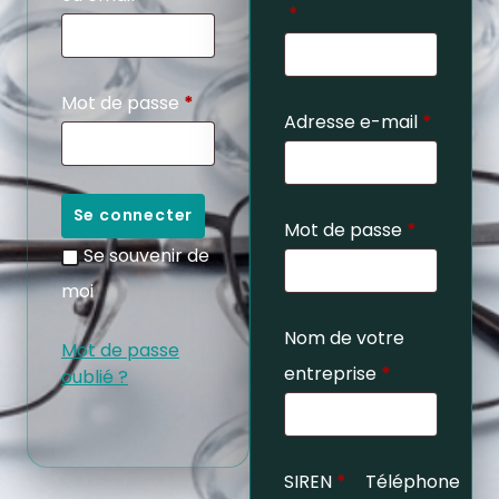
*
Mot de passe
*
Adresse e-mail
*
Se connecter
Mot de passe
*
Se souvenir de
moi
Nom de votre
Mot de passe
entreprise
*
oublié ?
SIREN
*
Téléphone