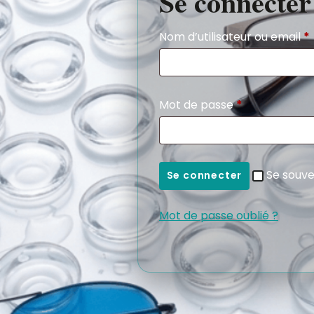
Se connecter
Nom d’utilisateur ou email
*
Mot de passe
*
Se souve
Se connecter
Mot de passe oublié ?