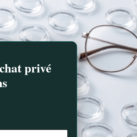
chat privé
ns