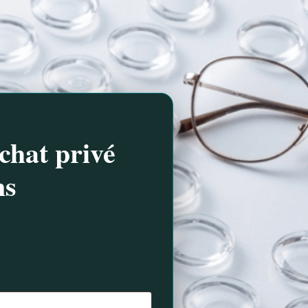
chat privé
ns