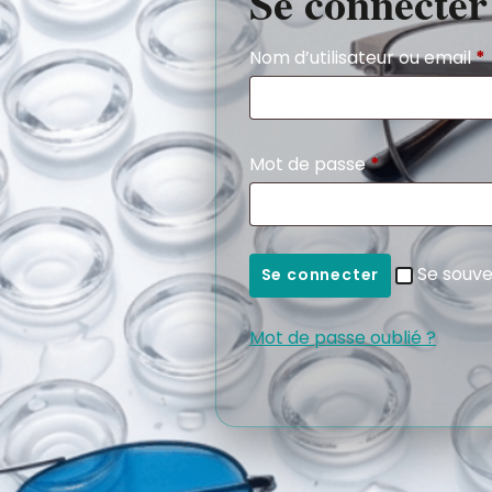
Se connecter
Nom d’utilisateur ou email
*
Mot de passe
*
Se souve
Se connecter
Mot de passe oublié ?