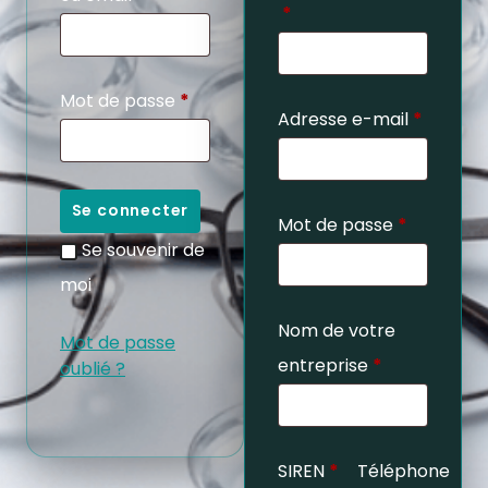
*
Mot de passe
*
Adresse e-mail
*
Se connecter
Mot de passe
*
Se souvenir de
moi
Nom de votre
Mot de passe
entreprise
*
oublié ?
SIREN
*
Téléphone