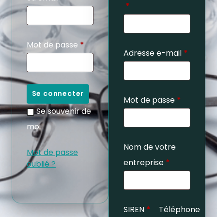
*
Mot de passe
*
Adresse e-mail
*
Se connecter
Mot de passe
*
Se souvenir de
moi
Nom de votre
Mot de passe
entreprise
*
oublié ?
SIREN
*
Téléphone