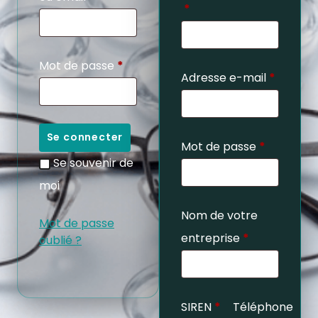
*
Mot de passe
*
Adresse e-mail
*
Se connecter
Mot de passe
*
Se souvenir de
moi
Nom de votre
Mot de passe
entreprise
*
oublié ?
SIREN
*
Téléphone