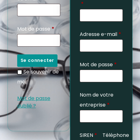
*
Mot de passe
*
Adresse e-mail
*
Se connecter
Mot de passe
*
Se souvenir de
moi
Nom de votre
Mot de passe
entreprise
*
oublié ?
SIREN
*
Téléphone