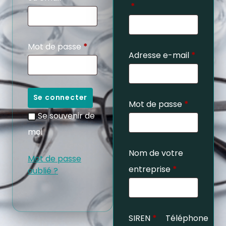
*
Mot de passe
*
Adresse e-mail
*
Se connecter
Mot de passe
*
Se souvenir de
moi
Nom de votre
Mot de passe
entreprise
*
oublié ?
SIREN
*
Téléphone