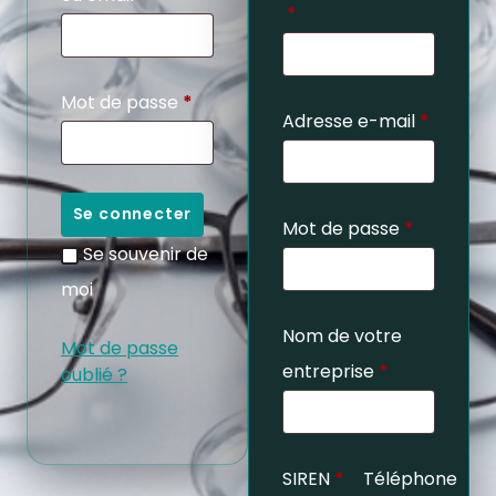
*
Mot de passe
*
Adresse e-mail
*
Se connecter
Mot de passe
*
Se souvenir de
moi
Nom de votre
Mot de passe
entreprise
*
oublié ?
SIREN
*
Téléphone