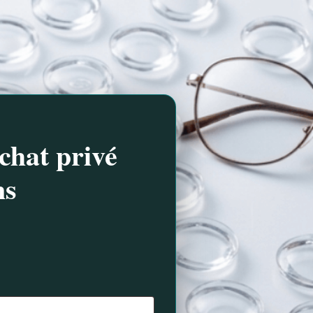
chat privé
ns