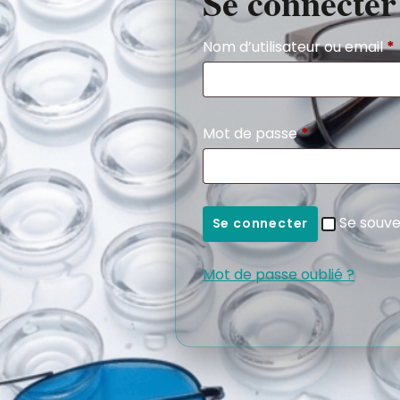
Se connecter
Nom d’utilisateur ou email
*
Mot de passe
*
Se souve
Se connecter
Mot de passe oublié ?