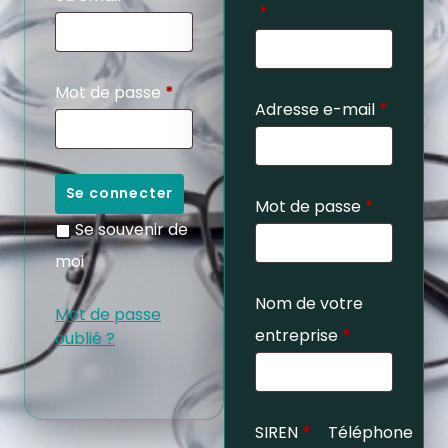
*
Mot de passe
*
Adresse e-mail
*
Se connecter
Mot de passe
*
Se souvenir de
moi
Nom de votre
Mot de passe
entreprise
*
oublié ?
SIREN
*
Téléphone