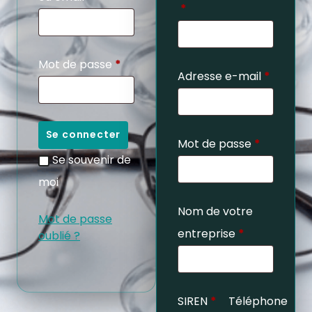
*
Mot de passe
*
Adresse e-mail
*
Se connecter
Mot de passe
*
Se souvenir de
moi
Nom de votre
Mot de passe
entreprise
*
oublié ?
SIREN
*
Téléphone