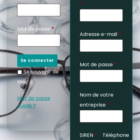
*
Mot de passe
*
Adresse e-mail
*
Se connecter
Mot de passe
*
Se souvenir de
moi
Nom de votre
Mot de passe
entreprise
*
oublié ?
SIREN
*
Téléphone