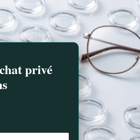
chat privé
ns