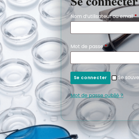
Se connecter
Nom d’utilisateur ou email
*
Mot de passe
*
Se souve
Se connecter
Mot de passe oublié ?