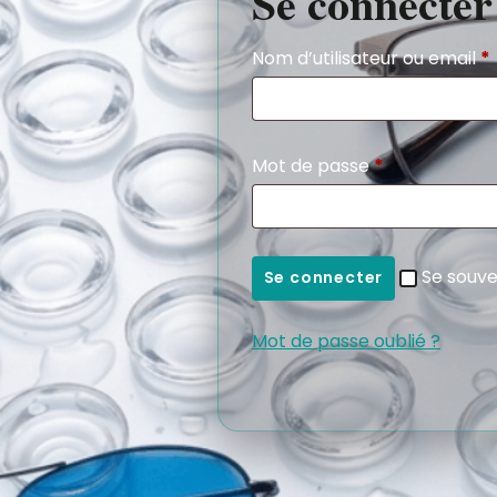
Se connecter
Nom d’utilisateur ou email
*
Mot de passe
*
Se souve
Se connecter
Mot de passe oublié ?