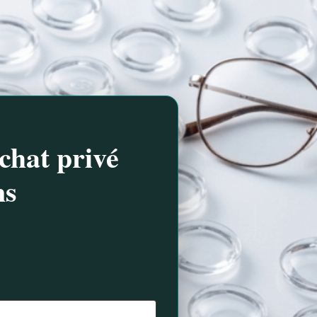
chat privé
ns