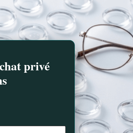
chat privé
ns