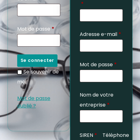
*
Mot de passe
*
Adresse e-mail
*
Se connecter
Mot de passe
*
Se souvenir de
moi
Nom de votre
Mot de passe
entreprise
*
oublié ?
SIREN
*
Téléphone