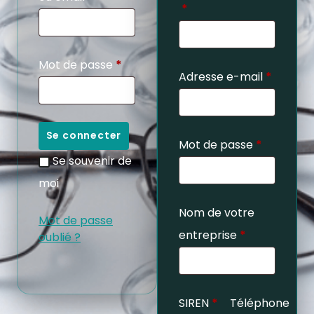
*
Mot de passe
*
Adresse e-mail
*
Se connecter
Mot de passe
*
Se souvenir de
moi
Nom de votre
Mot de passe
entreprise
*
oublié ?
SIREN
*
Téléphone