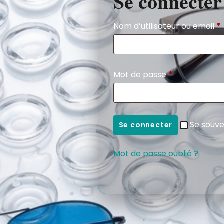
Se connecter
Nom d’utilisateur ou email
*
Mot de passe
*
Se souve
Se connecter
Mot de passe oublié ?