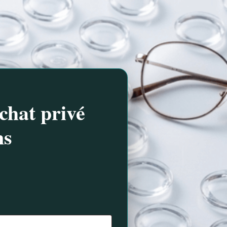
chat privé
ns