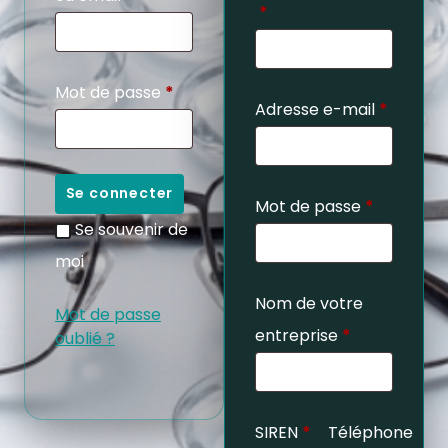
*
Mot de passe
*
Adresse e-mail
*
Se connecter
Mot de passe
*
Se souvenir de
moi
Nom de votre
Mot de passe
entreprise
*
oublié ?
SIREN
*
Téléphone