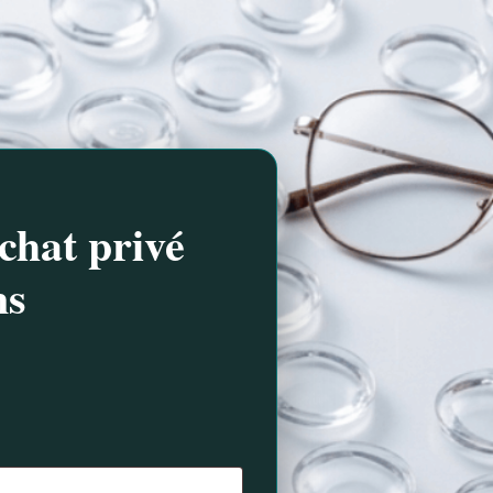
chat privé
ns