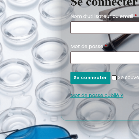
Se connecter
Nom d’utilisateur ou email
*
Mot de passe
*
Se souve
Se connecter
Mot de passe oublié ?