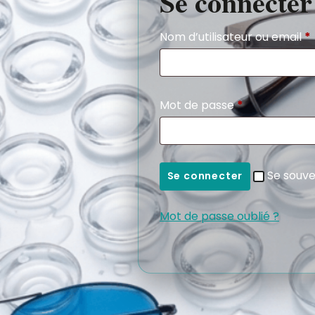
Se connecter
Nom d’utilisateur ou email
*
Mot de passe
*
Se souve
Se connecter
Mot de passe oublié ?