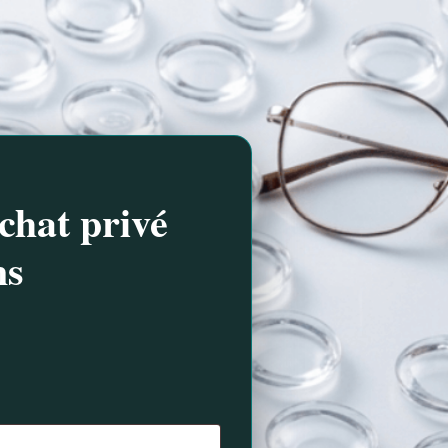
chat privé
ns