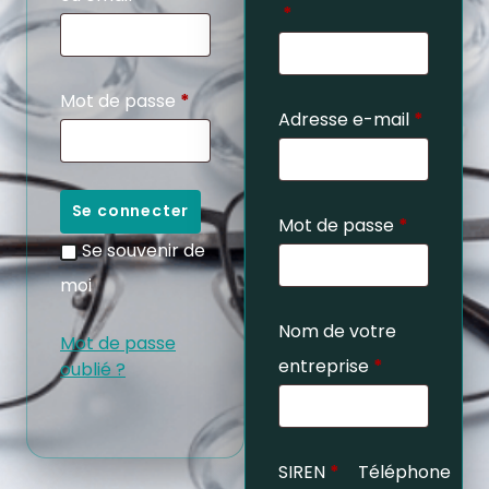
*
Mot de passe
*
Adresse e-mail
*
Se connecter
Mot de passe
*
Se souvenir de
moi
Nom de votre
Mot de passe
entreprise
*
oublié ?
SIREN
*
Téléphone