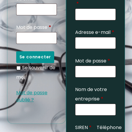
*
Mot de passe
*
Adresse e-mail
*
Se connecter
Mot de passe
*
Se souvenir de
moi
Nom de votre
Mot de passe
entreprise
*
oublié ?
SIREN
*
Téléphone