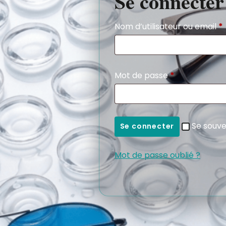
Se connecter
Nom d’utilisateur ou email
*
Mot de passe
*
Se souve
Se connecter
Mot de passe oublié ?