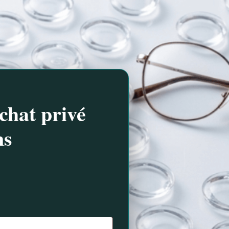
chat privé
ns