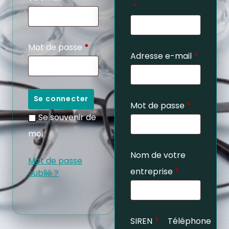
*
Mot de passe
*
Adresse e-mail
*
Se connecter
Mot de passe
*
Se souvenir de
moi
Nom de votre
Mot de passe
entreprise
*
oublié ?
SIREN
*
Téléphone