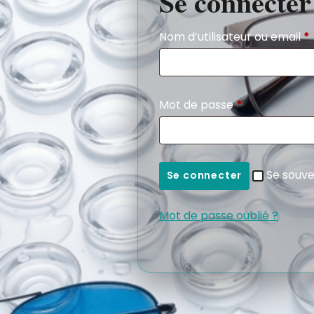
Se connecter
Nom d’utilisateur ou email
*
Mot de passe
*
Se souve
Se connecter
Mot de passe oublié ?