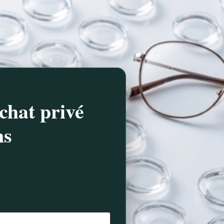
chat privé
ns