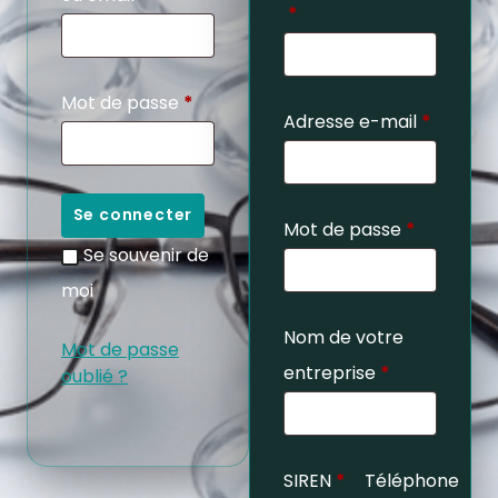
*
Mot de passe
*
Adresse e-mail
*
Se connecter
Mot de passe
*
Se souvenir de
moi
Nom de votre
Mot de passe
entreprise
*
oublié ?
SIREN
*
Téléphone