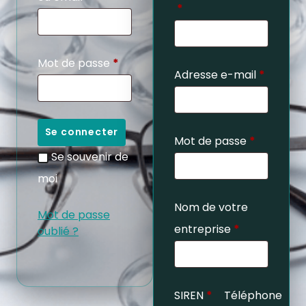
*
Mot de passe
*
Adresse e-mail
*
Se connecter
Mot de passe
*
Se souvenir de
moi
Nom de votre
Mot de passe
entreprise
*
oublié ?
SIREN
*
Téléphone