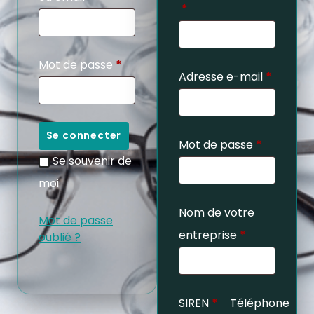
*
Mot de passe
*
Adresse e-mail
*
Se connecter
Mot de passe
*
Se souvenir de
moi
Nom de votre
Mot de passe
entreprise
*
oublié ?
SIREN
*
Téléphone