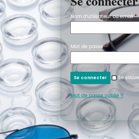
Se connecter
Nom d’utilisateur ou email
*
Mot de passe
*
Se souve
Se connecter
Mot de passe oublié ?