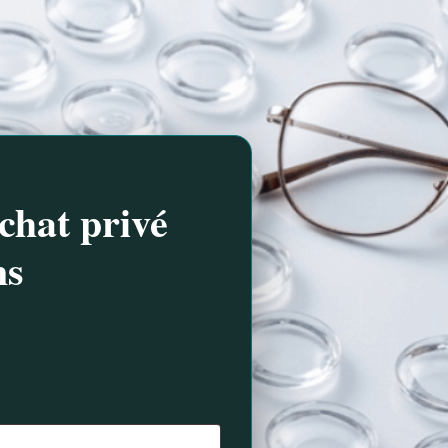
chat privé
ns