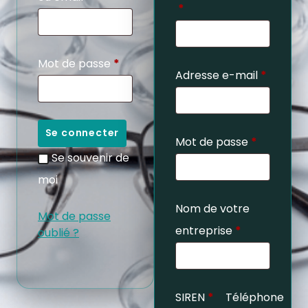
*
Mot de passe
*
Adresse e-mail
*
Se connecter
Mot de passe
*
Se souvenir de
moi
Nom de votre
Mot de passe
entreprise
*
oublié ?
SIREN
*
Téléphone