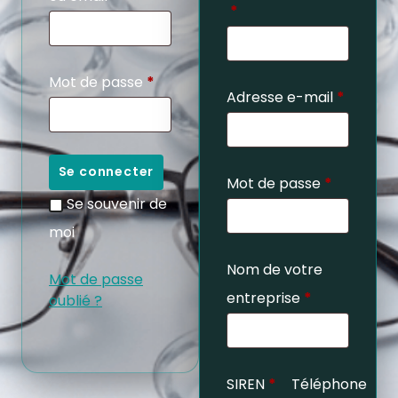
*
Mot de passe
*
Adresse e-mail
*
Se connecter
Mot de passe
*
Se souvenir de
moi
Nom de votre
Mot de passe
entreprise
*
oublié ?
SIREN
*
Téléphone