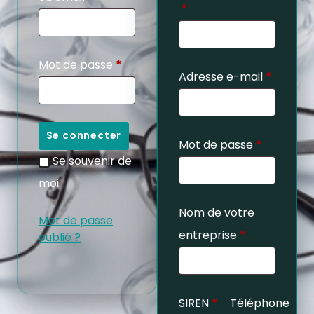
*
Mot de passe
*
Adresse e-mail
*
Se connecter
Mot de passe
*
Se souvenir de
moi
Nom de votre
Mot de passe
entreprise
*
oublié ?
SIREN
*
Téléphone