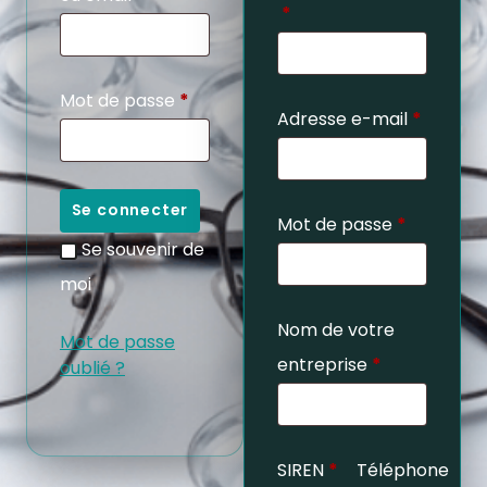
*
Mot de passe
*
Adresse e-mail
*
Se connecter
Mot de passe
*
Se souvenir de
moi
Nom de votre
Mot de passe
entreprise
*
oublié ?
SIREN
*
Téléphone