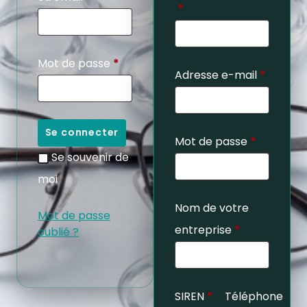
*
Mot de passe
*
Adresse e-mail
*
Se connecter
Mot de passe
*
Se souvenir de
moi
Nom de votre
Mot de passe
entreprise
*
oublié ?
SIREN
*
Téléphone