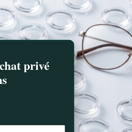
chat privé
ns