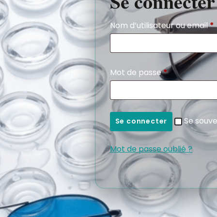
Se connecter
Nom d’utilisateur ou email
*
Mot de passe
*
Se souve
Se connecter
Mot de passe oublié ?