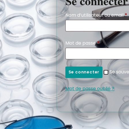
Se connecter
Nom d’utilisateur ou email
*
Mot de passe
*
Se souve
Se connecter
Mot de passe oublié ?