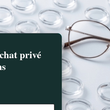
chat privé
ns