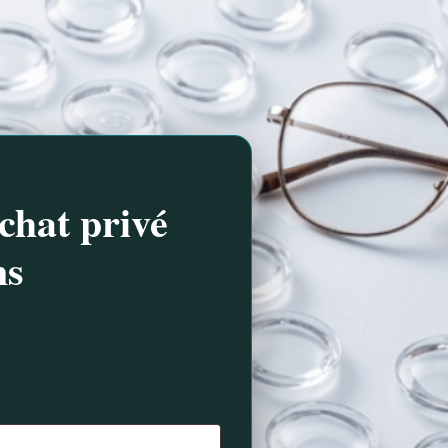
chat privé
ns