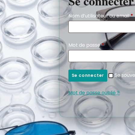
Se connecter
Nom d’utilisateur ou email
*
Mot de passe
*
Se souve
Se connecter
Mot de passe oublié ?