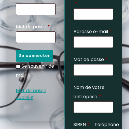
*
Mot de passe
*
Adresse e-mail
*
Se connecter
Mot de passe
*
Se souvenir de
moi
Nom de votre
Mot de passe
entreprise
*
oublié ?
SIREN
*
Téléphone