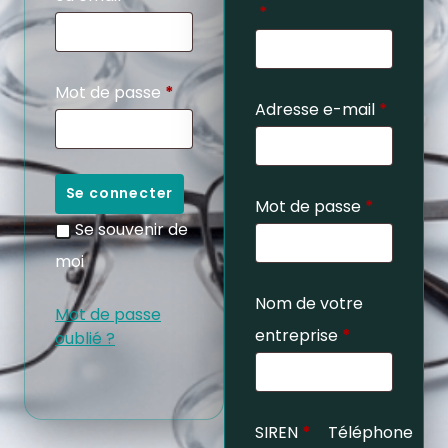
*
Mot de passe
*
Adresse e-mail
*
Se connecter
Mot de passe
*
Se souvenir de
moi
Nom de votre
Mot de passe
entreprise
*
oublié ?
SIREN
*
Téléphone