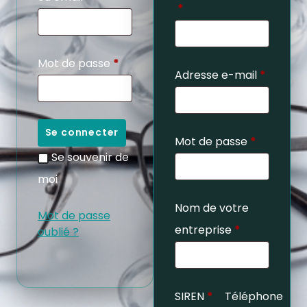
*
Mot de passe
*
Adresse e-mail
*
Se connecter
Mot de passe
*
Se souvenir de
moi
Nom de votre
Mot de passe
entreprise
*
oublié ?
SIREN
*
Téléphone