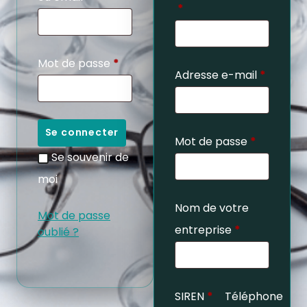
*
Mot de passe
*
Adresse e-mail
*
Se connecter
Mot de passe
*
Se souvenir de
moi
Nom de votre
Mot de passe
entreprise
*
oublié ?
SIREN
*
Téléphone