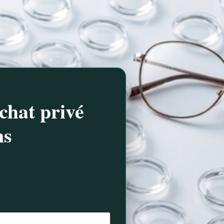
chat privé
ns