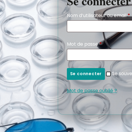
Se connecter
Nom d’utilisateur ou email
*
Mot de passe
*
Se souve
Se connecter
Mot de passe oublié ?