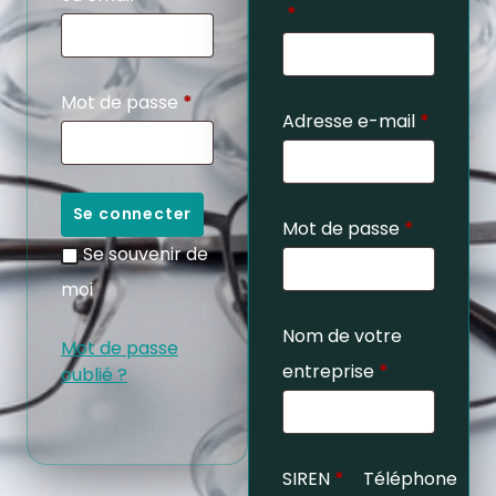
*
Mot de passe
*
Adresse e-mail
*
Se connecter
Mot de passe
*
Se souvenir de
moi
Nom de votre
Mot de passe
entreprise
*
oublié ?
SIREN
*
Téléphone